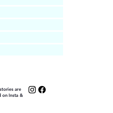
tories are
 on Insta &