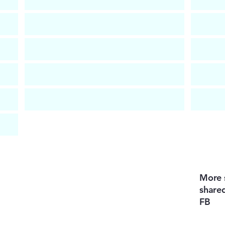
More s
shared
FB