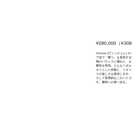
¥280,000（¥30
Vincere (ヴィンチ
ア語で「勝つ」を意味するV
格のバランスに優れた、ま
剛性を実現。どんなペダル
キリとした外観と、イタリ
りの楽しさを提供します。
そして実用的なこのバイク
す。勝利への第一歩を。