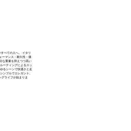
いすべての人へ。 イタリ
フォーマンス・耐久性・価
余分な重量を抑えつつ高い
ルーティングによるスッ
ゆるシーンで快適さと走
シンプルでエレガント、
ングライフが始まりま