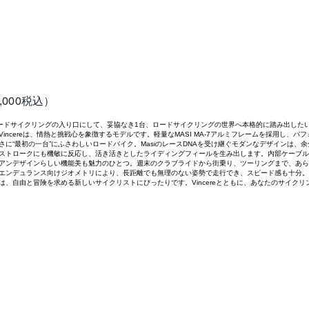
8,000税込）
ェレ) ロードサイクリングの入り口にして、妥協なき1台、ロードサイクリングの世界へ本格的に踏み出した
incereは、情熱と挑戦心を象徴するモデルです。軽量なMASI MA-7アルミフレームを採用し、パ
さに“最初の一台”にふさわしいロードバイク。MasiのレースDNAを受け継ぐモダンなデザインは、
ストロークにも機敏に反応し、活き活きとしたライディングフィールを生み出します。内部ケーブル
アンデザインらしい機能美も魅力のひとつ。週末のクラブライドから街乗り、ツーリングまで、あら
エンデュランス向けジオメトリにより、長距離でも無理のない姿勢で走行でき、スピード感も十分。
は、自由と冒険を求める新しいサイクリストにぴったりです。Vincereとともに、あなたのサイクリ