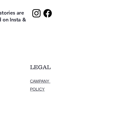
tories are
 on Insta &
LEGAL
CAMPANY
POLICY