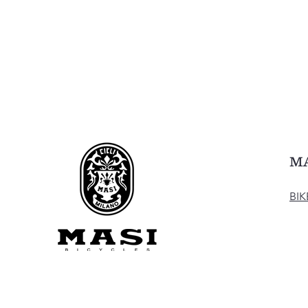
M
BIK