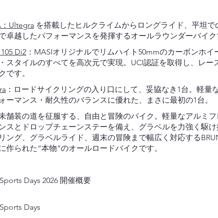
：Ultegra
を搭載したヒルクライムからロングライド、平坦で
で卓越したパフォーマンスを発揮するオールラウンダーバイ
105 Di2
：MASIオリジナルでリムハイト50mmのカーボンホ
・スタイルのすべてを高次元で実現。UCI認証を取得し、レー
クです。
ra
：ロードサイクリングの入り口にして、妥協なき1台。軽量
ォーマンス・耐久性のバランスに優れた、まさに最初の1台。
未舗装の道を征服する、自由と冒険のバイク。軽量なアルミフ
ンスとドロップチェーンステーを備え、グラベルを力強く駆け
リング、グラベルライド、週末の冒険まで幅広く対応するBRUN
に作られた“本物”のオールロードバイクです。
 Sports Days 2026 開催概要
Sports Days