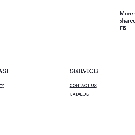
More s
shared
FB
ASI
SERVICE
ES
CONTACT US
CATALOG