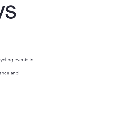
ys
cycling events in
mance and