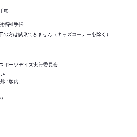
者手帳
健福祉手帳
m以下の方は試乗できません（キッズコーナーを除く）
スポーツデイズ実行委員会
575
洲出版内）
00