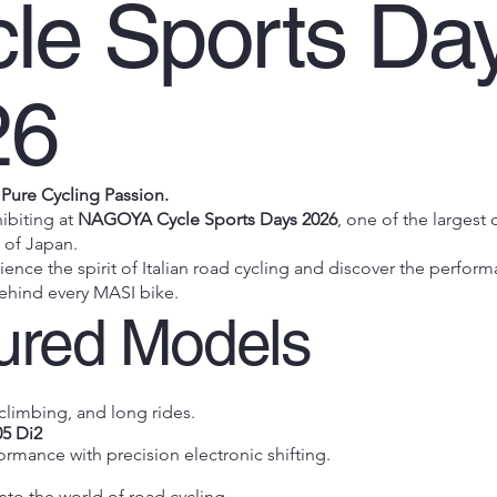
le Sports Da
26
. Pure Cycling Passion.
ibiting at
NAGOYA Cycle Sports Days 2026
, one of the largest 
 of Japan.
ience the spirit of Italian road cycling and discover the perfor
ehind every MASI bike.
ured Models
 climbing, and long rides.
5 Di2
rmance with precision electronic shifting.
into the world of road cycling.