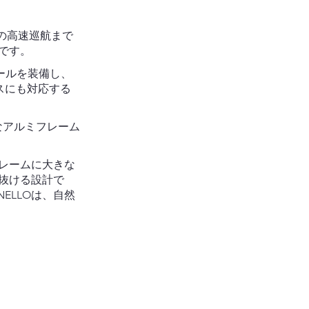
の高速巡航まで
クです。
イールを装備し、
スにも対応する
なアルミフレーム
レームに大きな
抜ける設計で
ELLOは、自然