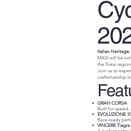
Cyc
20
Italian Heritage
MASI will be exh
the Tokai region
Join us to exper
craftsmanship b
Feat
GRAN CORSA
Built for speed,
EVOLUZIONE 10
Race-ready perfo
VINCERE Tiagra
A perfect entry 