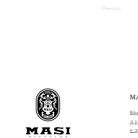
Previous
M
Bik
ス
ヒ