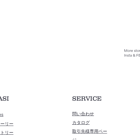
More stor
Insta & F
ASI
SERVICE
es
問い合わせ
カタログ
トーリー
​取引先様専用ペー
ストリー