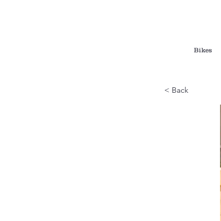
Bikes
< Back