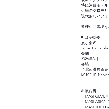
特に注目モデル
伝統のクロモリ
現代的なパフォ
皆様のご来場を
■ 出展概要
展示会名
Taipei Cycle Sh
会期
2026年3月
会場
台北南港展覧館（Taip
K0102 1F, Nanga
出展内容
・MASI GLOBAL
・MASI ASIAN 
・MASI 100TH 