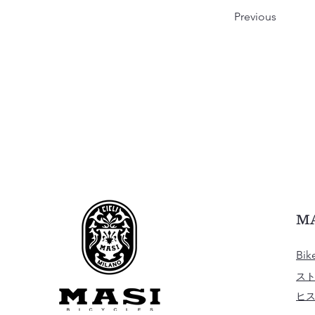
Previous
M
Bik
ス
ヒ