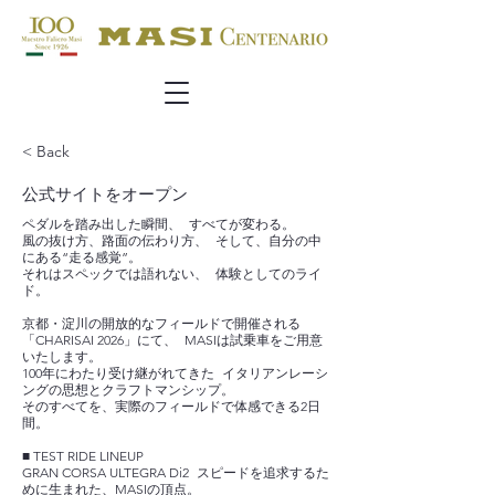
< Back
公式サイトをオープン
ペダルを踏み出した瞬間、 すべてが変わる。
風の抜け方、路面の伝わり方、 そして、自分の中
にある“走る感覚”。
それはスペックでは語れない、 体験としてのライ
ド。
京都・淀川の開放的なフィールドで開催される
「CHARISAI 2026」にて、 MASIは試乗車をご用意
いたします。
100年にわたり受け継がれてきた イタリアンレーシ
ングの思想とクラフトマンシップ。
そのすべてを、実際のフィールドで体感できる2日
間。
■ TEST RIDE LINEUP
GRAN CORSA ULTEGRA Di2 スピードを追求するた
めに生まれた、MASIの頂点。