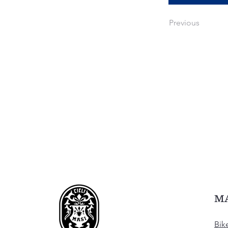
Previous
M
Bik