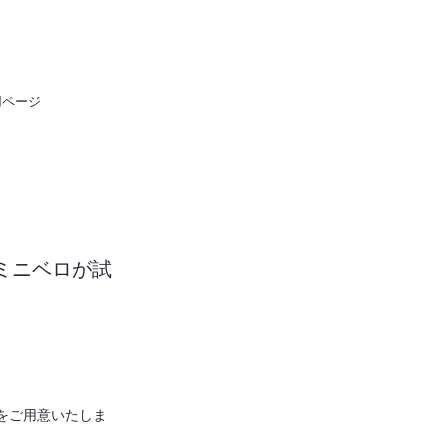
用ページ
ミニベロが試
車をご用意いたしま