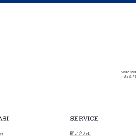
More stor
Insta & F
ASI
SERVICE
es
問い合わせ