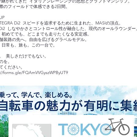
受け継がれてきた イタリアンレーシングの思想とクラフトマンシップ。
際のフィールドで体感できる2日間。
EUP
 ULTEGRA Di2 スピードを追求するために生まれた、MASIの頂点。
 105 Di2 しなやかさとコントロール性が融合した、現代のオールラウンダー
AGRA 初めてでも、どこまでも走りたくなる安定感。
GRX 舗装路の先へ。自由を広げるグラベルモデル。
UES 日常も、旅も。この一台で。
。 美しさだけでもない。
ものを。
てください。
/forms.gle/FQAmVVGyszWPByUT9